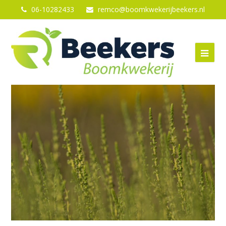
06-10282433
remco@boomkwekerijbeekers.nl
Ope
Mob
Me