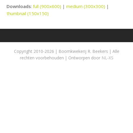
Downloads
:
full (900x600)
|
medium (300x300)
|
thumbnail (150x150)
Copyright 2010-2026 | Boomkwekerij R. Beekers | Alle
rechten voorbehouden | Ontworpen door
NL-XS